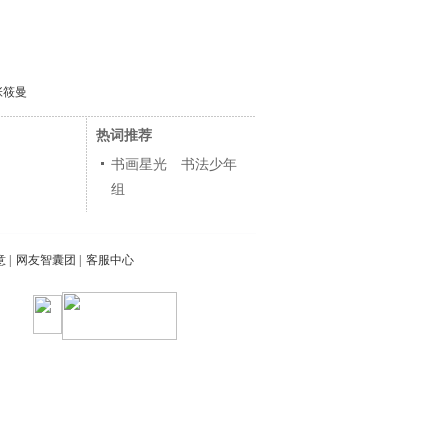
张筱曼
热词推荐
书画星光 书法少年
组
意
|
网友智囊团
|
客服中心