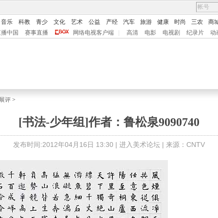
音乐
科教
青少
文化
艺术
公益
产经
汽车
旅游
健康
时尚
三农
商
直播中国
赛事直播
网络电视客户端
|
高清
电影
电视剧
纪录片
动
展评
>
[书法-少年组]作者：鲁松泉9090740
发布时间:2012年04月16日 13:30 |
进入美术论坛
| 来源：CNTV