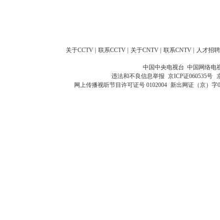
关于CCTV
|
联系CCTV
|
关于CNTV
|
联系CNTV
|
人才招聘
中国中央电视台 中国网络电
违法和不良信息举报
京ICP证060535号
网上传播视听节目许可证号 0102004
新出网证（京）字0