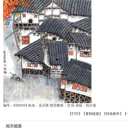
编号：9300454 姓名：吴贝萱 指导教师：沈 恒 省份：四川省
【
打印
】【
复制链接
】【
转发邮件
】
【
相关链接