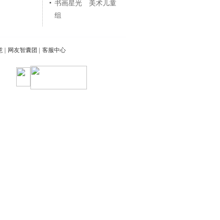
书画星光 美术儿童
组
意
|
网友智囊团
|
客服中心