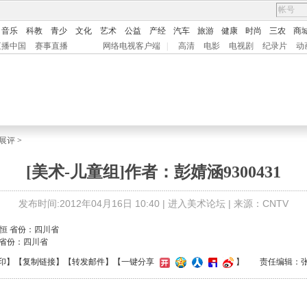
音乐
科教
青少
文化
艺术
公益
产经
汽车
旅游
健康
时尚
三农
商
直播中国
赛事直播
网络电视客户端
|
高清
电影
电视剧
纪录片
动
展评
>
[美术-儿童组]作者：彭婧涵9300431
发布时间:2012年04月16日 10:40 |
进入美术论坛
| 来源：CNTV
恒 省份：四川省
印
】【
复制链接
】【
转发邮件
】
【一键分享
】
责任编辑：