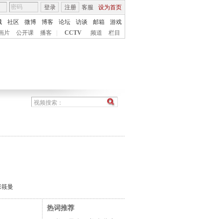
登录
注册
客服
设为首页
城
社区
微博
博客
论坛
访谈
邮箱
游戏
画片
公开课
播客
|
CCTV
频道
栏目
张筱曼
热词推荐