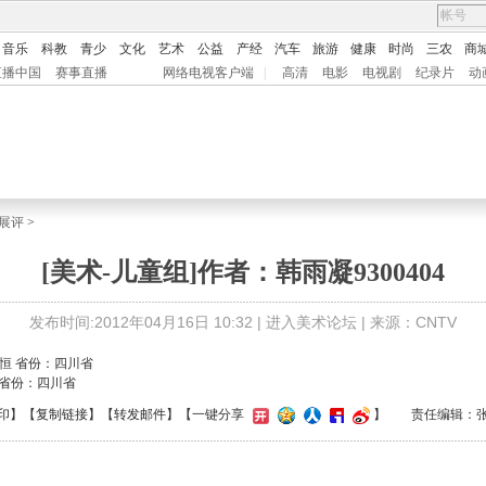
音乐
科教
青少
文化
艺术
公益
产经
汽车
旅游
健康
时尚
三农
商
直播中国
赛事直播
网络电视客户端
|
高清
电影
电视剧
纪录片
动
展评
>
[美术-儿童组]作者：韩雨凝9300404
发布时间:2012年04月16日 10:32 |
进入美术论坛
| 来源：CNTV
恒 省份：四川省
印
】【
复制链接
】【
转发邮件
】
【一键分享
】
责任编辑：