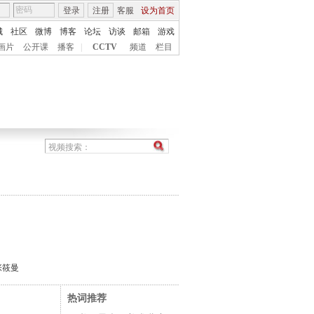
登录
注册
客服
设为首页
城
社区
微博
博客
论坛
访谈
邮箱
游戏
画片
公开课
播客
|
CCTV
频道
栏目
张筱曼
热词推荐