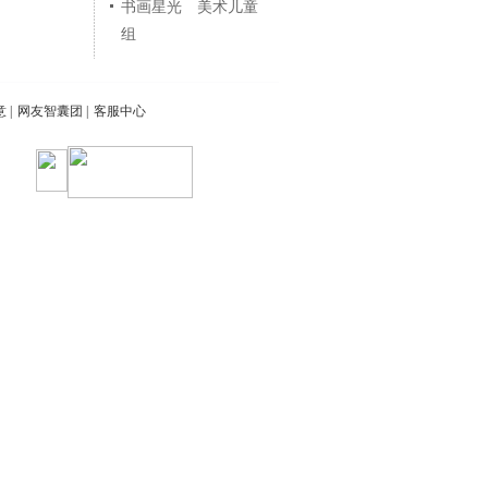
书画星光 美术儿童
组
意
|
网友智囊团
|
客服中心