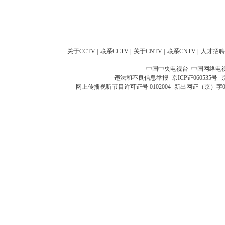
关于CCTV
|
联系CCTV
|
关于CNTV
|
联系CNTV
|
人才招聘
中国中央电视台 中国网络电
违法和不良信息举报
京ICP证060535号
网上传播视听节目许可证号 0102004
新出网证（京）字0