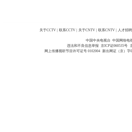
关于CCTV
|
联系CCTV
|
关于CNTV
|
联系CNTV
|
人才招聘
中国中央电视台 中国网络电
违法和不良信息举报
京ICP证060535号
网上传播视听节目许可证号 0102004
新出网证（京）字0