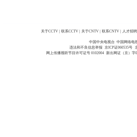
关于CCTV
|
联系CCTV
|
关于CNTV
|
联系CNTV
|
人才招聘
中国中央电视台 中国网络电
违法和不良信息举报
京ICP证060535号
网上传播视听节目许可证号 0102004
新出网证（京）字0