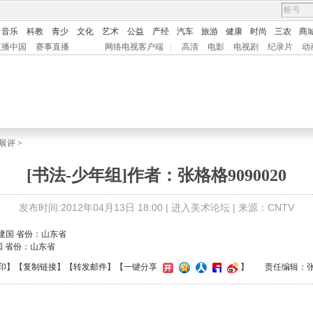
音乐
科教
青少
文化
艺术
公益
产经
汽车
旅游
健康
时尚
三农
商
直播中国
赛事直播
网络电视客户端
|
高清
电影
电视剧
纪录片
动
展评
>
[书法-少年组]作者：张格格9090020
发布时间:2012年04月13日 18:00 |
进入美术论坛
| 来源：CNTV
国 省份：山东省
印
】【
复制链接
】【
转发邮件
】
【一键分享
】
责任编辑：