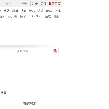
登录
注册
客服
设为首页
城
社区
微博
博客
论坛
访谈
邮箱
游戏
画片
公开课
播客
|
CCTV
频道
栏目
张筱曼
热词推荐