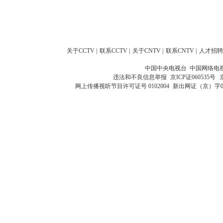
关于CCTV
|
联系CCTV
|
关于CNTV
|
联系CNTV
|
人才招聘
中国中央电视台 中国网络电
违法和不良信息举报
京ICP证060535号
网上传播视听节目许可证号 0102004
新出网证（京）字0