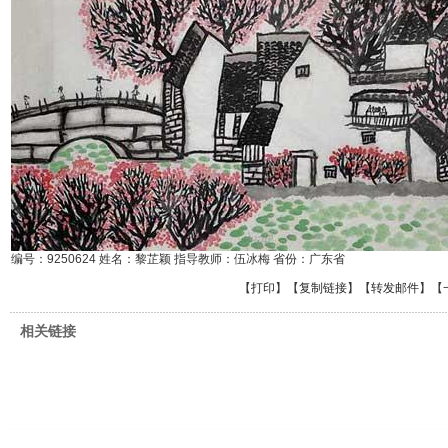
编号：9250624 姓名：黎芷颖 指导教师：伍冰梅 省份：广东省
【
打印
】【
复制链接
】【
转发邮件
】
【
相关链接