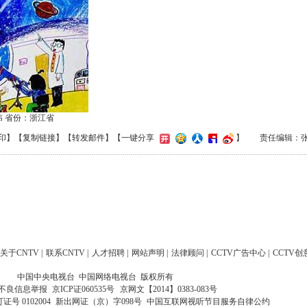
伟 省份：浙江省
印
】【
复制链接
】【
转发邮件
】
【一键分享
】
责任编辑：
关于CNTV
|
联系CNTV
|
人才招聘
|
网站声明
|
法律顾问
|
CCTV广告中心
|
CCTV创
中国中央电视台 中国网络电视台 版权所有
不良信息举报
京ICP证060535号
京网文【2014】0383-083号
 0102004
新出网证（京）字098号
中国互联网视听节目服务自律公约