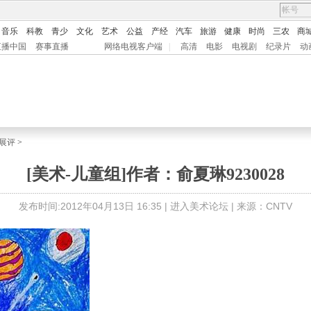
音乐
科教
青少
文化
艺术
公益
产经
汽车
旅游
健康
时尚
三农
商
直播中国
赛事直播
网络电视客户端
|
高清
电影
电视剧
纪录片
动
展评
>
[美术-儿童组]作者：俞夏琳9230028
发布时间:2012年04月13日 16:35 |
进入美术论坛
| 来源：CNTV