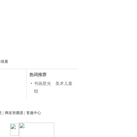
张筱曼
热词推荐
书画星光 美术儿童
组
意
|
网友智囊团
|
客服中心