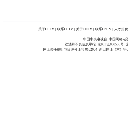
关于CCTV
|
联系CCTV
|
关于CNTV
|
联系CNTV
|
人才招聘
中国中央电视台 中国网络电
违法和不良信息举报
京ICP证060535号
网上传播视听节目许可证号 0102004
新出网证（京）字0