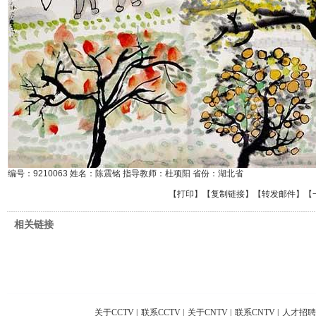
编号：9210063 姓名：陈震铭 指导教师：杜项阳 省份：湖北省
【
打印
】【
复制链接
】【
转发邮件
】
【
相关链接
关于CCTV
|
联系CCTV
|
关于CNTV
|
联系CNTV
|
人才招聘