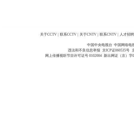
关于CCTV
|
联系CCTV
|
关于CNTV
|
联系CNTV
|
人才招聘
中国中央电视台 中国网络电
违法和不良信息举报
京ICP证060535号
网上传播视听节目许可证号 0102004
新出网证（京）字0