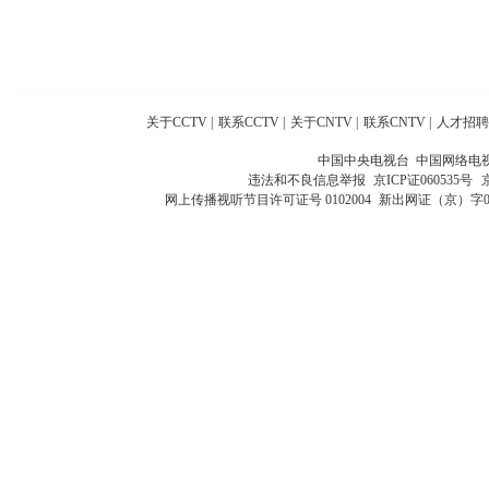
关于CCTV
|
联系CCTV
|
关于CNTV
|
联系CNTV
|
人才招聘
中国中央电视台 中国网络电
违法和不良信息举报
京ICP证060535号
网上传播视听节目许可证号 0102004
新出网证（京）字0