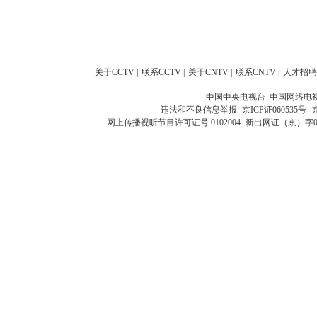
关于CCTV
|
联系CCTV
|
关于CNTV
|
联系CNTV
|
人才招聘
中国中央电视台 中国网络电
违法和不良信息举报
京ICP证060535号
网上传播视听节目许可证号 0102004
新出网证（京）字0