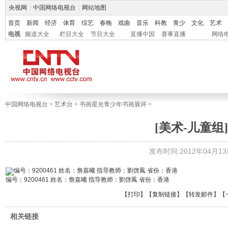
央视网
|
中国网络电视台
|
网站地图
首页
新闻
经济
体育
综艺
春晚
戏曲
音乐
科教
青少
文化
艺术
电视
频道大全
栏目大全
节目大全
直播中国
赛事直播
网络
中国网络电视台
>
艺术台
>
书画星光青少年书画展评
>
[美术-儿童组]
发布时间:2012年04月13日 
编号：9200461 姓名：詹嘉曦 指导教师：劉啓鳳 省份：香港
【
打印
】【
复制链接
】【
转发邮件
】
【
相关链接