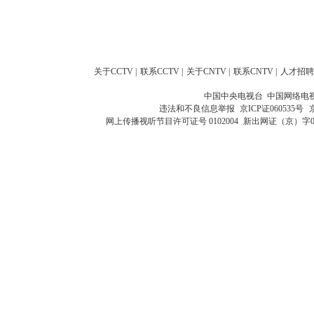
关于CCTV
|
联系CCTV
|
关于CNTV
|
联系CNTV
|
人才招聘
中国中央电视台 中国网络电
违法和不良信息举报
京ICP证060535号
网上传播视听节目许可证号 0102004
新出网证（京）字0