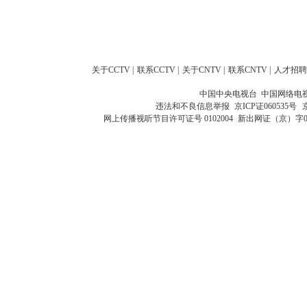
关于CCTV
|
联系CCTV
|
关于CNTV
|
联系CNTV
|
人才招聘
中国中央电视台 中国网络电
违法和不良信息举报
京ICP证060535号
网上传播视听节目许可证号 0102004
新出网证（京）字0