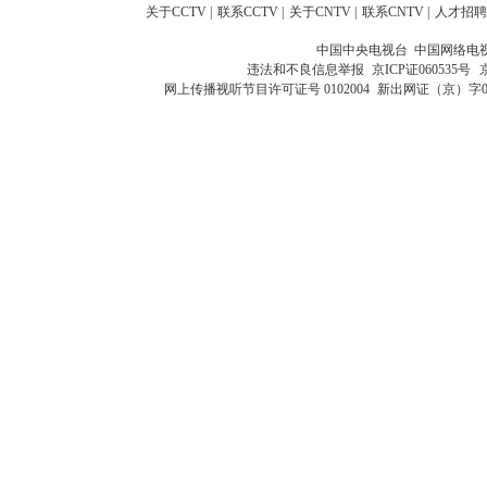
关于CCTV
|
联系CCTV
|
关于CNTV
|
联系CNTV
|
人才招聘
中国中央电视台 中国网络电
违法和不良信息举报
京ICP证060535号
网上传播视听节目许可证号 0102004
新出网证（京）字0