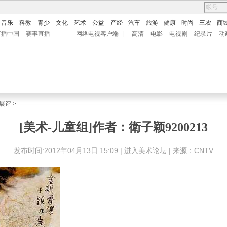
音乐
科教
青少
文化
艺术
公益
产经
汽车
旅游
健康
时尚
三农
商
直播中国
赛事直播
网络电视客户端
|
高清
电影
电视剧
纪录片
动
展评
>
[美术-儿童组]作者：衛子颖9200213
发布时间:2012年04月13日 15:09 |
进入美术论坛
| 来源：CNTV