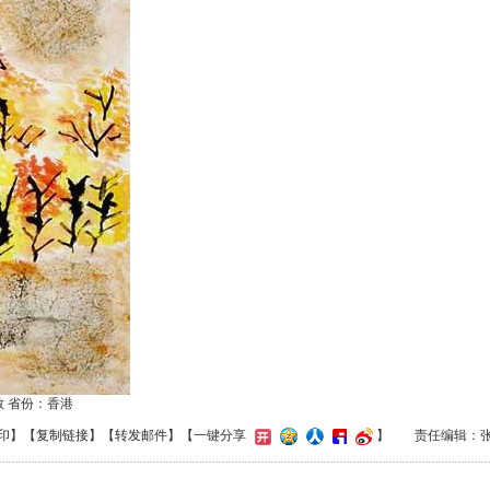
敏 省份：香港
印
】【
复制链接
】【
转发邮件
】
【一键分享
】
责任编辑：