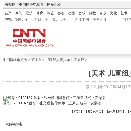
央视网
|
中国网络电视台
|
网站地图
首页
新闻
经济
体育
综艺
春晚
戏曲
音乐
科教
青少
文化
艺术
电视
频道大全
栏目大全
节目大全
直播中国
赛事直播
网络
中国网络电视台
>
艺术台
>
书画星光青少年书画展评
>
[美术-儿童组]
发布时间:2012年04月13日 
编号：9180162 姓名：张允耀 指导教师：王凤云 省份：安徽省
【
打印
】【
复制链接
】【
转发邮件
】
【
相关链接