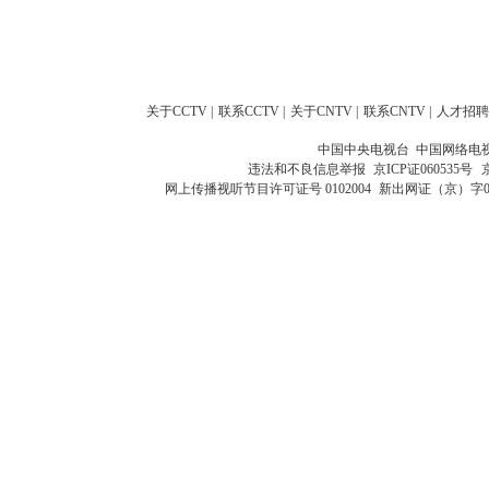
关于CCTV
|
联系CCTV
|
关于CNTV
|
联系CNTV
|
人才招聘
中国中央电视台 中国网络电
违法和不良信息举报
京ICP证060535号
网上传播视听节目许可证号 0102004
新出网证（京）字0