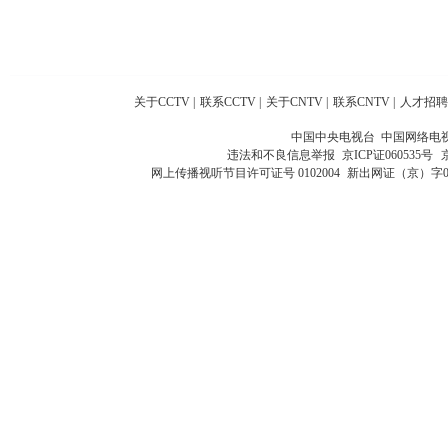
关于CCTV
|
联系CCTV
|
关于CNTV
|
联系CNTV
|
人才招聘
中国中央电视台 中国网络电
违法和不良信息举报
京ICP证060535号
网上传播视听节目许可证号 0102004
新出网证（京）字0