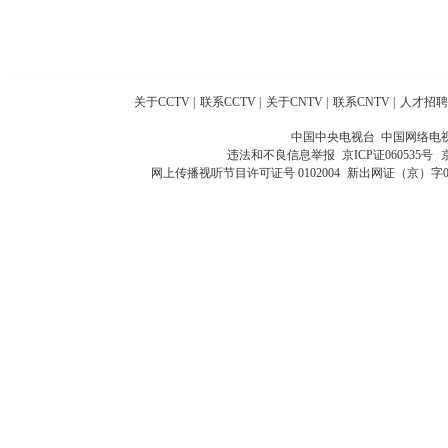
关于CCTV
|
联系CCTV
|
关于CNTV
|
联系CNTV
|
人才招聘
中国中央电视台 中国网络电
违法和不良信息举报
京ICP证060535号
网上传播视听节目许可证号 0102004
新出网证（京）字0