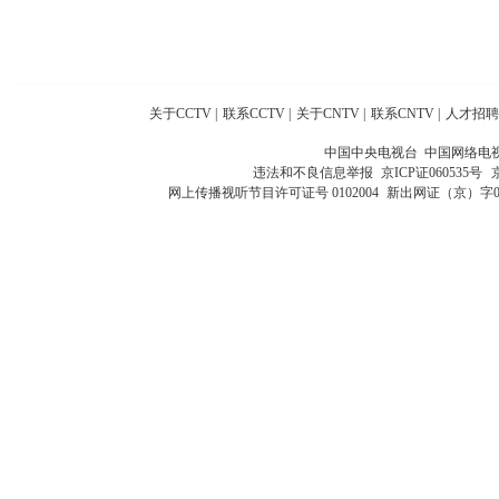
关于CCTV
|
联系CCTV
|
关于CNTV
|
联系CNTV
|
人才招聘
中国中央电视台 中国网络电
违法和不良信息举报
京ICP证060535号
网上传播视听节目许可证号 0102004
新出网证（京）字0