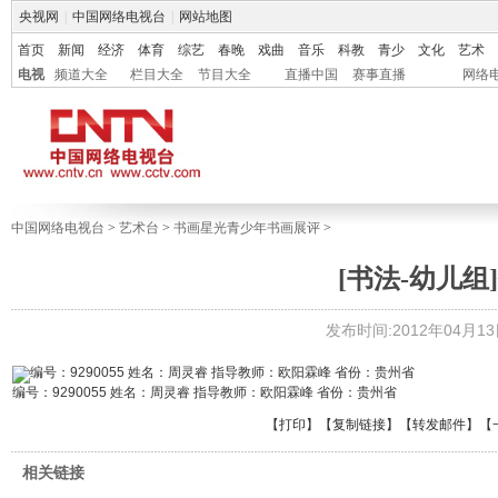
央视网
|
中国网络电视台
|
网站地图
首页
新闻
经济
体育
综艺
春晚
戏曲
音乐
科教
青少
文化
艺术
电视
频道大全
栏目大全
节目大全
直播中国
赛事直播
网络
中国网络电视台
>
艺术台
>
书画星光青少年书画展评
>
[书法-幼儿组]
发布时间:2012年04月13日 
编号：9290055 姓名：周灵睿 指导教师：欧阳霖峰 省份：贵州省
【
打印
】【
复制链接
】【
转发邮件
】
【
相关链接