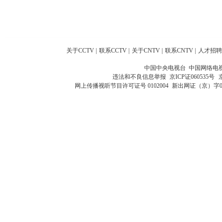
关于CCTV
|
联系CCTV
|
关于CNTV
|
联系CNTV
|
人才招聘
中国中央电视台 中国网络电
违法和不良信息举报
京ICP证060535号
网上传播视听节目许可证号 0102004
新出网证（京）字0