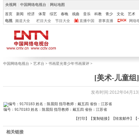
央视网
|
中国网络电视台
|
网站地图
首页
新闻
经济
体育
综艺
春晚
戏曲
音乐
科教
青少
文化
艺术
电视
频道大全
栏目大全
节目大全
直播中国
赛事直播
网络
中国网络电视台
>
艺术台
>
书画星光青少年书画展评
>
[美术-儿童组]
发布时间:2012年04月13日 
编号：9170183 姓名：陈晨阳 指导教师：戴五四 省份：江苏省
【
打印
】【
复制链接
】【
转发邮件
】
【
相关链接