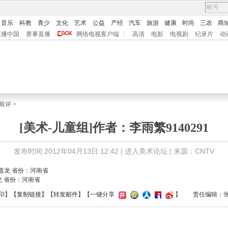
音乐
科教
青少
文化
艺术
公益
产经
汽车
旅游
健康
时尚
三农
商
直播中国
赛事直播
网络电视客户端
|
高清
电影
电视剧
纪录片
动
展评
>
[美术-儿童组]作者：李雨繁9140291
发布时间:2012年04月13日 12:42 |
进入美术论坛
| 来源：CNTV
龙 省份：河南省
印
】【
复制链接
】【
转发邮件
】
【一键分享
】
责任编辑：