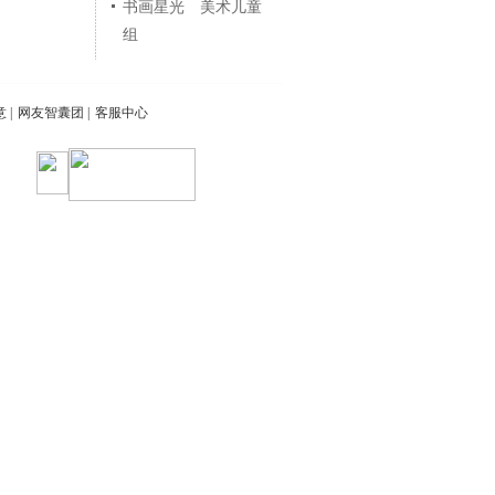
书画星光 美术儿童
组
意
|
网友智囊团
|
客服中心