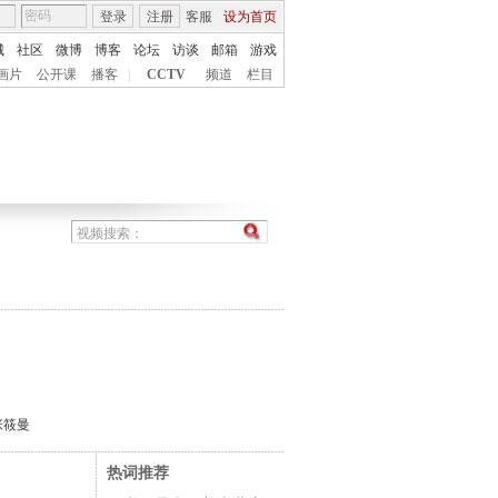
登录
注册
客服
设为首页
城
社区
微博
博客
论坛
访谈
邮箱
游戏
画片
公开课
播客
|
CCTV
频道
栏目
张筱曼
热词推荐