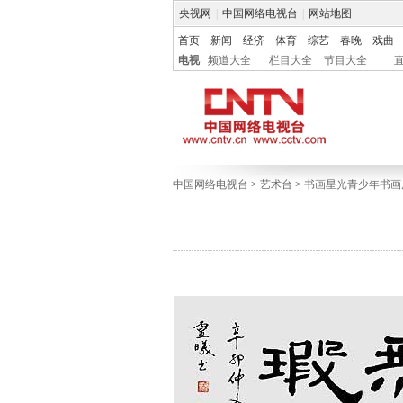
央视网
|
中国网络电视台
|
网站地图
首页
新闻
经济
体育
综艺
春晚
戏曲
电视
频道大全
栏目大全
节目大全
中国网络电视台
>
艺术台
>
书画星光青少年书画