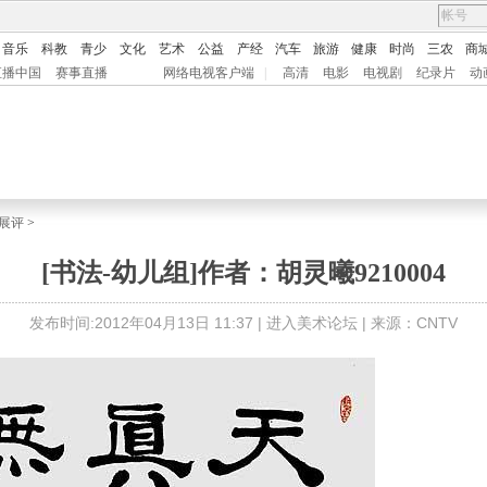
音乐
科教
青少
文化
艺术
公益
产经
汽车
旅游
健康
时尚
三农
商
直播中国
赛事直播
网络电视客户端
|
高清
电影
电视剧
纪录片
动
展评
>
[书法-幼儿组]作者：胡灵曦9210004
发布时间:2012年04月13日 11:37 |
进入美术论坛
| 来源：CNTV