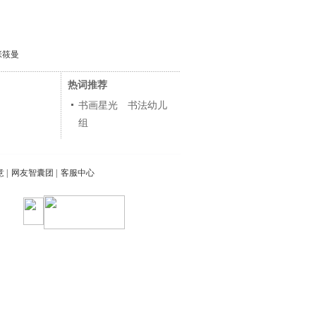
张筱曼
热词推荐
书画星光 书法幼儿
组
意
|
网友智囊团
|
客服中心