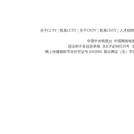
关于CCTV
|
联系CCTV
|
关于CNTV
|
联系CNTV
|
人才招聘
中国中央电视台 中国网络电
违法和不良信息举报
京ICP证060535号
网上传播视听节目许可证号 0102004
新出网证（京）字0