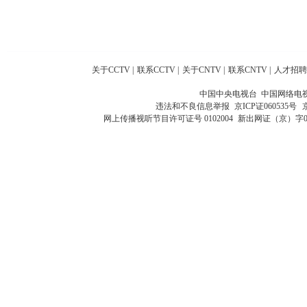
关于CCTV
|
联系CCTV
|
关于CNTV
|
联系CNTV
|
人才招聘
中国中央电视台 中国网络电
违法和不良信息举报
京ICP证060535号
网上传播视听节目许可证号 0102004
新出网证（京）字0