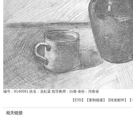
编号：9140091 姓名：吴虹霖 指导教师：白璐 省份：河南省
【
打印
】【
复制链接
】【
转发邮件
】
【
相关链接