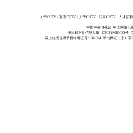
关于CCTV
|
联系CCTV
|
关于CNTV
|
联系CNTV
|
人才招聘
中国中央电视台 中国网络电
违法和不良信息举报
京ICP证060535号
网上传播视听节目许可证号 0102004
新出网证（京）字0