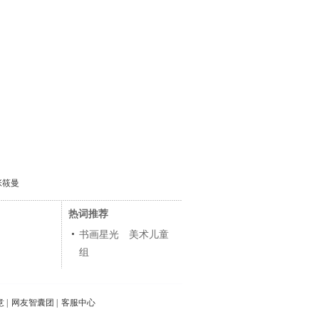
张筱曼
热词推荐
书画星光 美术儿童
组
意
|
网友智囊团
|
客服中心