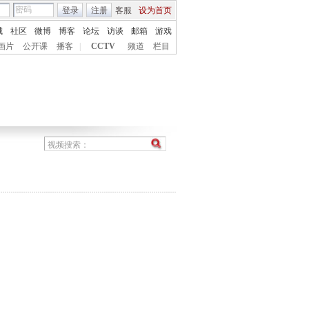
登录
注册
客服
设为首页
城
社区
微博
博客
论坛
访谈
邮箱
游戏
画片
公开课
播客
|
CCTV
频道
栏目