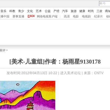
音乐
科教
青少
文化
艺术
公益
产经
汽车
旅游
健康
时尚
三农
商
直播中国
赛事直播
网络电视客户端
|
高清
电影
电视剧
纪录片
动
展评
>
[美术-儿童组]作者：杨雨星9130178
发布时间:2012年04月13日 10:22 |
进入美术论坛
| 来源：CNTV