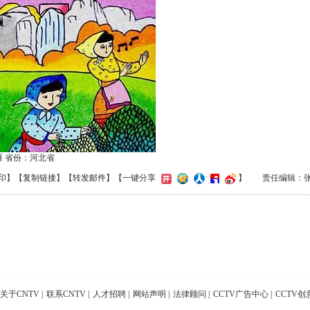
雁 省份：河北省
印
】【
复制链接
】【
转发邮件
】
【一键分享
】
责任编辑：
关于CNTV
|
联系CNTV
|
人才招聘
|
网站声明
|
法律顾问
|
CCTV广告中心
|
CCTV创