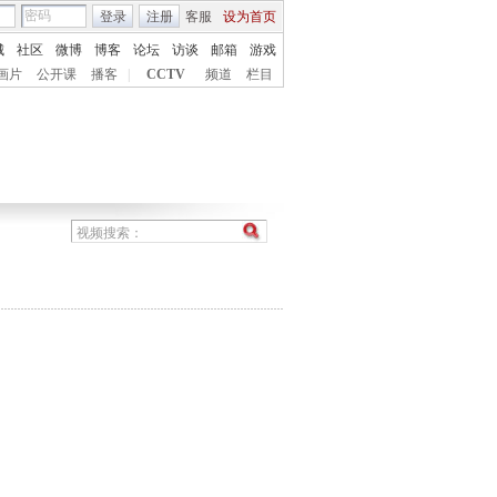
登录
注册
客服
设为首页
城
社区
微博
博客
论坛
访谈
邮箱
游戏
画片
公开课
播客
|
CCTV
频道
栏目