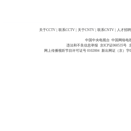
关于CCTV
|
联系CCTV
|
关于CNTV
|
联系CNTV
|
人才招聘
中国中央电视台 中国网络电
违法和不良信息举报
京ICP证060535号
网上传播视听节目许可证号 0102004
新出网证（京）字0