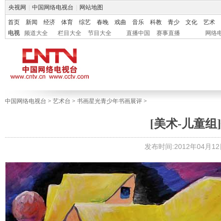
央视网
|
中国网络电视台
|
网站地图
首页
新闻
经济
体育
综艺
春晚
戏曲
音乐
科教
青少
文化
艺术
电视
频道大全
栏目大全
节目大全
直播中国
赛事直播
网络
中国网络电视台
>
艺术台
>
书画星光青少年书画展评
>
[美术-儿童组]
发布时间:2012年04月12日 