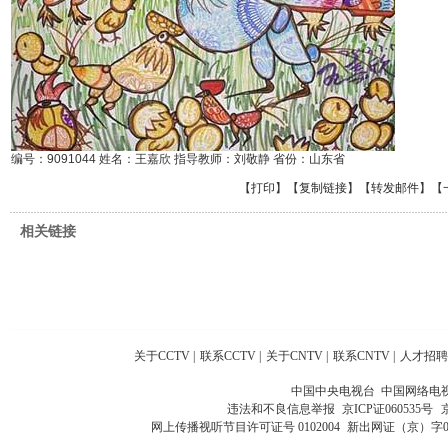
编号：9091044 姓名：王嘉欣 指导教师：刘敬静 省份：山东省
【
打印
】【
复制链接
】【
转发邮件
】
【
相关链接
关于CCTV
|
联系CCTV
|
关于CNTV
|
联系CNTV
|
人才招聘
中国中央电视台 中国网络电
违法和不良信息举报
京ICP证060535号
网上传播视听节目许可证号 0102004
新出网证（京）字0