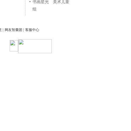
书画星光 美术儿童
组
意
|
网友智囊团
|
客服中心