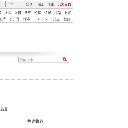
登录
注册
客服
设为首页
城
社区
微博
博客
论坛
访谈
邮箱
游戏
画片
公开课
播客
|
CCTV
频道
栏目
张筱曼
热词推荐