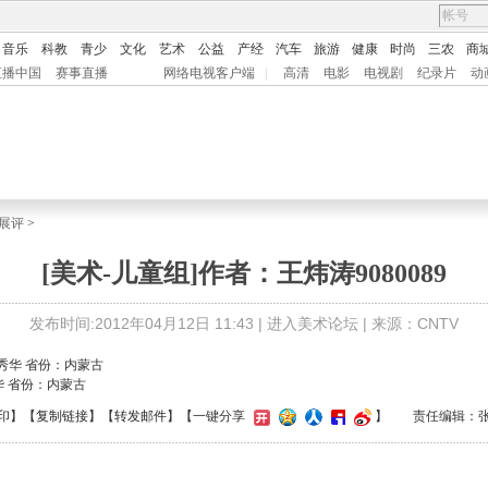
音乐
科教
青少
文化
艺术
公益
产经
汽车
旅游
健康
时尚
三农
商
直播中国
赛事直播
网络电视客户端
|
高清
电影
电视剧
纪录片
动
展评
>
[美术-儿童组]作者：王炜涛9080089
发布时间:2012年04月12日 11:43 |
进入美术论坛
| 来源：CNTV
华 省份：内蒙古
印
】【
复制链接
】【
转发邮件
】
【一键分享
】
责任编辑：