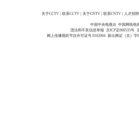
关于CCTV
|
联系CCTV
|
关于CNTV
|
联系CNTV
|
人才招聘
中国中央电视台 中国网络电
违法和不良信息举报
京ICP证060535号
网上传播视听节目许可证号 0102004
新出网证（京）字0