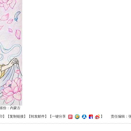
冰 省份：内蒙古
印
】【
复制链接
】【
转发邮件
】
【一键分享
】
责任编辑：