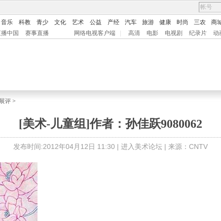
音乐
科教
青少
文化
艺术
公益
产经
汽车
旅游
健康
时尚
三农
商
直播中国
赛事直播
网络电视客户端
|
高清
电影
电视剧
纪录片
动
展评
>
[美术-儿童组]作者：孙佳跃9080062
发布时间:2012年04月12日 11:30 |
进入美术论坛
| 来源：CNTV