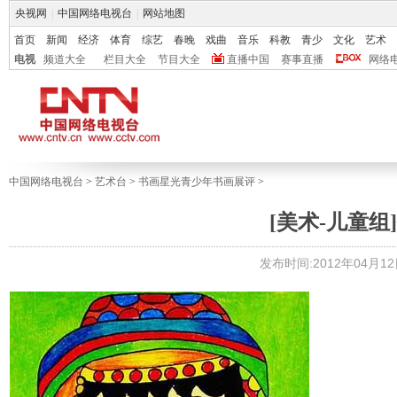
央视网
|
中国网络电视台
|
网站地图
首页
新闻
经济
体育
综艺
春晚
戏曲
音乐
科教
青少
文化
艺术
电视
频道大全
栏目大全
节目大全
直播中国
赛事直播
网络
中国网络电视台
>
艺术台
>
书画星光青少年书画展评
>
[美术-儿童组]
发布时间:2012年04月12日 