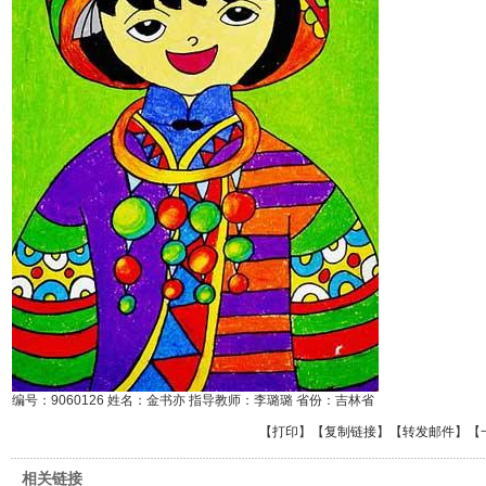
编号：9060126 姓名：金书亦 指导教师：李璐璐 省份：吉林省
【
打印
】【
复制链接
】【
转发邮件
】
【
相关链接