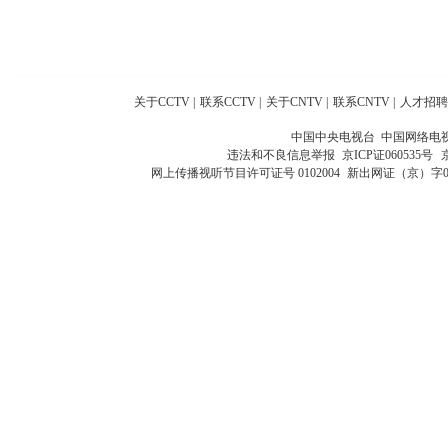
关于CCTV
|
联系CCTV
|
关于CNTV
|
联系CNTV
|
人才招聘
中国中央电视台 中国网络电
违法和不良信息举报
京ICP证060535号
网上传播视听节目许可证号 0102004
新出网证（京）字0