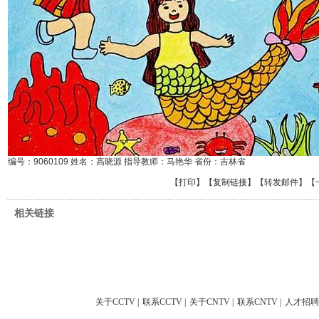
编号：9060109 姓名：高晓源 指导教师：马艳华 省份：吉林省
【
打印
】【
复制链接
】【
转发邮件
】
【
相关链接
关于CCTV
|
联系CCTV
|
关于CNTV
|
联系CNTV
|
人才招聘