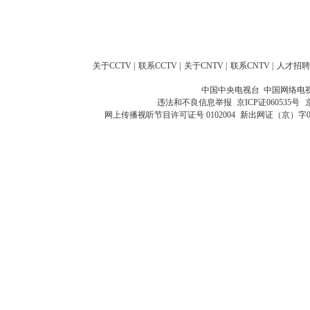
关于CCTV
|
联系CCTV
|
关于CNTV
|
联系CNTV
|
人才招聘
中国中央电视台 中国网络电
违法和不良信息举报
京ICP证060535号
网上传播视听节目许可证号 0102004
新出网证（京）字0