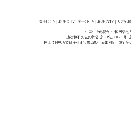
关于CCTV
|
联系CCTV
|
关于CNTV
|
联系CNTV
|
人才招聘
中国中央电视台 中国网络电
违法和不良信息举报
京ICP证060535号
网上传播视听节目许可证号 0102004
新出网证（京）字0