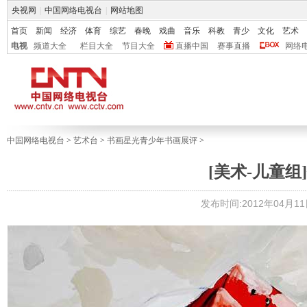
央视网
|
中国网络电视台
|
网站地图
首页
新闻
经济
体育
综艺
春晚
戏曲
音乐
科教
青少
文化
艺术
电视
频道大全
栏目大全
节目大全
直播中国
赛事直播
网络
中国网络电视台
>
艺术台
>
书画星光青少年书画展评
>
[美术-儿童组]
发布时间:2012年04月11日 