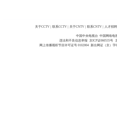
关于CCTV
|
联系CCTV
|
关于CNTV
|
联系CNTV
|
人才招聘
中国中央电视台 中国网络电
违法和不良信息举报
京ICP证060535号
网上传播视听节目许可证号 0102004
新出网证（京）字0