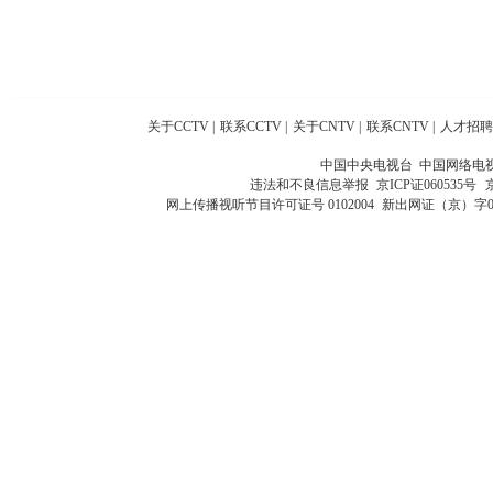
关于CCTV
|
联系CCTV
|
关于CNTV
|
联系CNTV
|
人才招聘
中国中央电视台 中国网络电
违法和不良信息举报
京ICP证060535号
网上传播视听节目许可证号 0102004
新出网证（京）字0