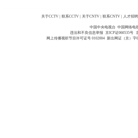
关于CCTV
|
联系CCTV
|
关于CNTV
|
联系CNTV
|
人才招聘
中国中央电视台 中国网络电
违法和不良信息举报
京ICP证060535号
网上传播视听节目许可证号 0102004
新出网证（京）字0