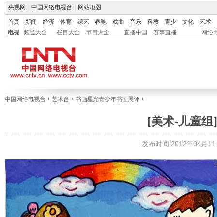
央视网
|
中国网络电视台
|
网站地图
首页
新闻
经济
体育
综艺
春晚
戏曲
音乐
科教
青少
文化
艺术
电视
频道大全
栏目大全
节目大全
直播中国
赛事直播
网络
中国网络电视台
>
艺术台
>
书画星光青少年书画展评
>
[美术-儿童组]
发布时间:2012年04月11日 