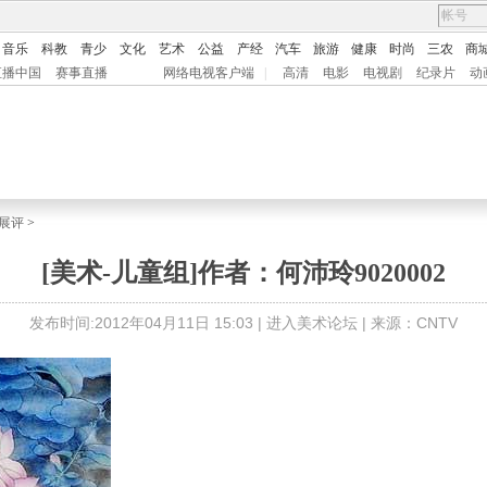
音乐
科教
青少
文化
艺术
公益
产经
汽车
旅游
健康
时尚
三农
商
直播中国
赛事直播
网络电视客户端
|
高清
电影
电视剧
纪录片
动
展评
>
[美术-儿童组]作者：何沛玲9020002
发布时间:2012年04月11日 15:03 |
进入美术论坛
| 来源：CNTV