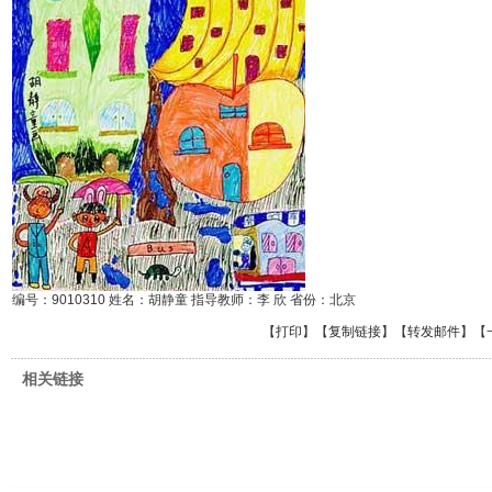
编号：9010310 姓名：胡静童 指导教师：李 欣 省份：北京
【
打印
】【
复制链接
】【
转发邮件
】
【
相关链接