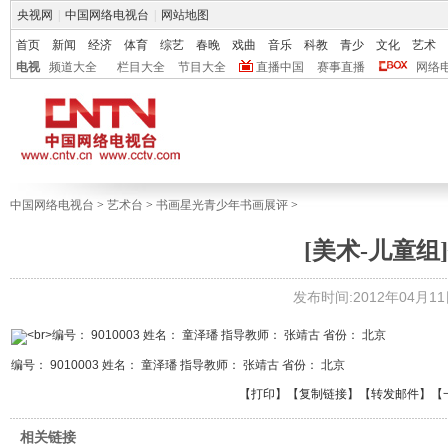
央视网
|
中国网络电视台
|
网站地图
首页
新闻
经济
体育
综艺
春晚
戏曲
音乐
科教
青少
文化
艺术
电视
频道大全
栏目大全
节目大全
直播中国
赛事直播
网络
中国网络电视台
>
艺术台
>
书画星光青少年书画展评
>
[美术-儿童组]
发布时间:2012年04月11日 
编号： 9010003 姓名： 童泽璠 指导教师： 张靖古 省份： 北京
【
打印
】【
复制链接
】【
转发邮件
】
【
相关链接