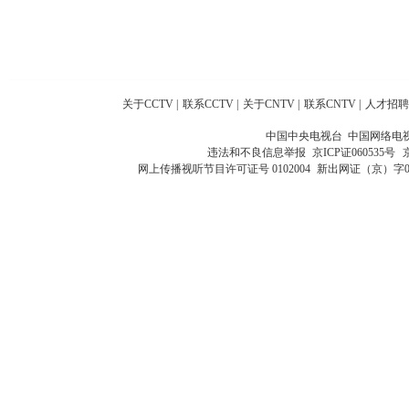
关于CCTV
|
联系CCTV
|
关于CNTV
|
联系CNTV
|
人才招聘
中国中央电视台 中国网络电
违法和不良信息举报
京ICP证060535号
网上传播视听节目许可证号 0102004
新出网证（京）字0